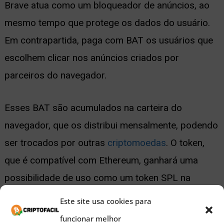
Brave atua como um bloqueador de anúncios, ao
mesmo tempo que protege os dados do usuário.
Em contrapartida, paga com BAT os usuários que
escolhem clicar nos anúncios criados por
parceiros do navegador.
Esses BAT são acumulados na carteira do
navegador, que os distribui mensalmente, podendo
ser trocados por outras
criptomoedas
. O token,
que é compatível com Ethereum, ganhará uma
possibilidade de uso como um token SPL na
Solana.
Este site usa cookies para
funcionar melhor