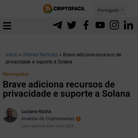
Ir
Português
para
Español
ernar
o
nu
conteúdo
Início
»
Últimas Notícias
»
Brave adiciona recursos de
privacidade e suporte a Solana
Navegador
Brave adiciona recursos de
privacidade e suporte a Solana
Luciano Rocha
Analista de Criptomoedas
Last updated:
25th maio 2022
ernar