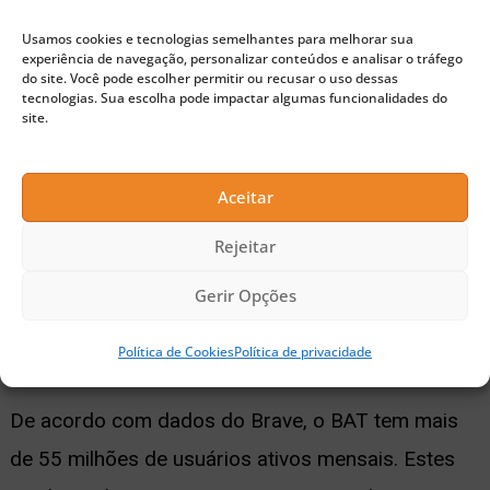
Para isso, o usuário precisa embrulhar os BAT
Usamos cookies e tecnologias semelhantes para melhorar sua
através da Wormhole da Solana. Feito isso, o token
experiência de navegação, personalizar conteúdos e analisar o tráfego
do site. Você pode escolher permitir ou recusar o uso dessas
se transforma no formato SLP e passa a ser
tecnologias. Sua escolha pode impactar algumas funcionalidades do
site.
enviado por esta rede.
Aceitar
Publicidade
No futuro, os detentores de BAT também poderão
Rejeitar
usar o token para comprar e vender NFTs no
Gerir Opções
mercado Magic Marketplace. Isto é, será possível
utilizá-los para comprar tokens nativos da Solana.
Política de Cookies
Política de privacidade
De acordo com dados do Brave, o BAT tem mais
de 55 milhões de usuários ativos mensais. Estes