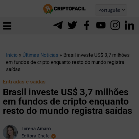
Ir
Português
para
Español
ernar
o
nu
conteúdo
Início
»
Últimas Notícias
»
Brasil investe US$ 3,7 milhões
em fundos de cripto enquanto resto do mundo registra
saídas
Entradas e saídas
Brasil investe US$ 3,7 milhões
em fundos de cripto enquanto
resto do mundo registra saídas
Lorena Amaro
ernar
Editora Chefe