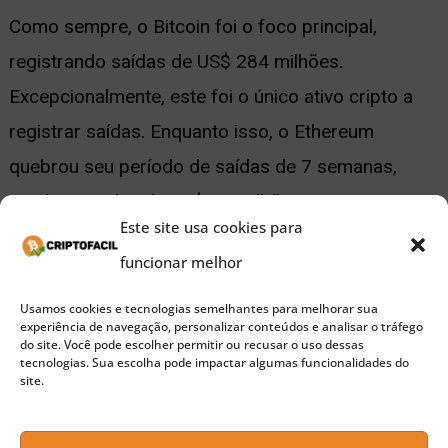
Como sempre, o Bitcoin foi o foco principal,
registrando saídas de US$ 284 milhões.
Excepcionalmente, este foi o único ativo cripto a
registrar saídas. Enquanto isso, o Ethereum
quebrou seu período de saídas de 7 semanas,
vendo entradas de US$ 30 milhões na semana
Este site usa cookies para
passada.
funcionar melhor
Usamos cookies e tecnologias semelhantes para melhorar sua
🚀 Buscando a próxima moeda 100x?
experiência de navegação, personalizar conteúdos e analisar o tráfego
do site. Você pode escolher permitir ou recusar o uso dessas
Confira nossas sugestões de Pre-Sales para investir
tecnologias. Sua escolha pode impactar algumas funcionalidades do
site.
agora
Uma ampla gama de altcoins também registrou