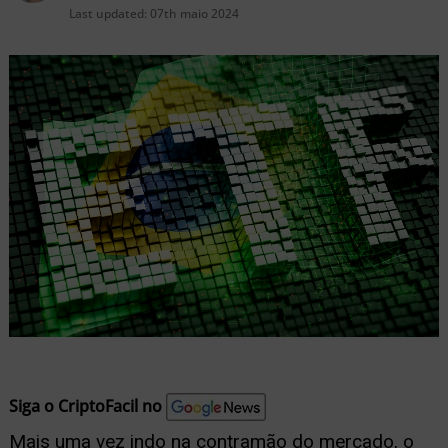
nu
Last updated:
07th maio 2024
ernar
nu
Siga o CriptoFacil no
Mais uma vez indo na contramão do mercado, o