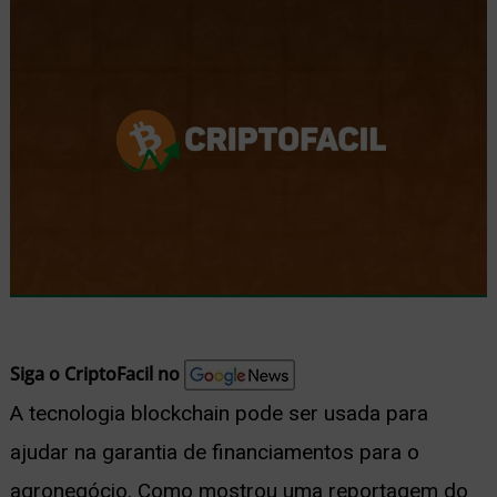
nu
ernar
nu
Siga o CriptoFacil no
A tecnologia blockchain pode ser usada para
ajudar na garantia de financiamentos para o
agronegócio. Como mostrou uma reportagem do