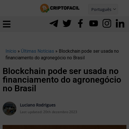
Ir
Português
para
Español
ernar
o
nu
conteúdo
Início
»
Últimas Notícias
»
Blockchain pode ser usada no
financiamento do agronegócio no Brasil
Blockchain pode ser usada no
financiamento do agronegócio
no Brasil
Luciano Rodrigues
Last updated:
20th dezembro 2023
ernar