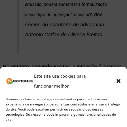
emissão, poderá aumentar a formalização
m dos
desse tipo de operação”, disse u
sócios do escritório de advocacia
Antonio Carlos de Oliveira Freitas.
No entanto, segundo Freitas, a intenção é avançar
Este site usa cookies para
ainda mais no projeto e, possivelmente, incorporar
funcionar melhor
a
tecnologia
blockchain que, segundo ele, pode
agilizar ainda mais o processo e reduzir os custos
Usamos cookies e tecnologias semelhantes para melhorar sua
experiência de navegação, personalizar conteúdos e analisar o tráfego
operacionais.
do site. Você pode escolher permitir ou recusar o uso dessas
tecnologias. Sua escolha pode impactar algumas funcionalidades do
site.