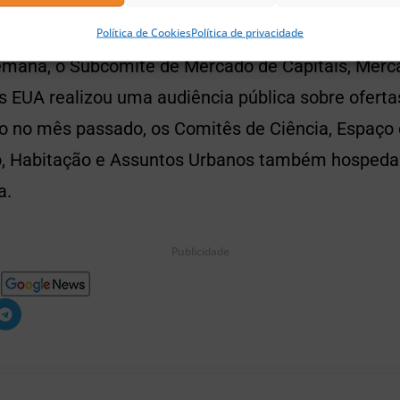
chain e das criptomoedas.
Política de Cookies
Política de privacidade
semana, o Subcomitê de Mercado de Capitais, Merc
 EUA realizou uma audiência pública sobre ofertas
 no mês passado, os Comitês de Ciência, Espaço 
o, Habitação e Assuntos Urbanos também hospeda
a.
Publicidade