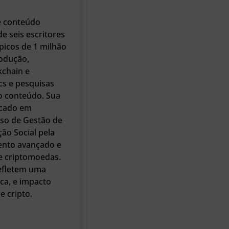
e conteúdo
e seis escritores
picos de 1 milhão
rodução,
kchain e
cs e pesquisas
do conteúdo. Sua
ocado em
rso de Gestão de
ão Social pela
ento avançado e
de criptomoedas.
refletem uma
ica, e impacto
 cripto.