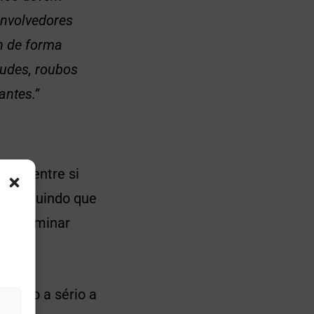
envolvedores
n de forma
audes, roubos
antes.”
enar entre si
, concluindo que
 e examinar
evando a sério a