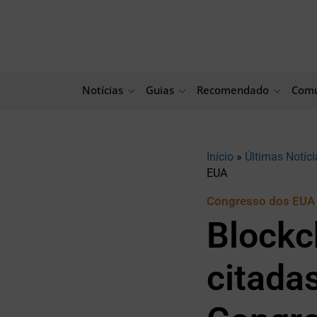
Ir
para
o
conteúdo
Notícias
Guias
Recomendado
Comu
Início
»
Últimas Notíci
EUA
Congresso dos EUA
Blockc
citada