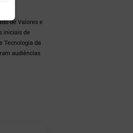
ado de Valores e
 iniciais de
e Tecnologia da
ram audiências