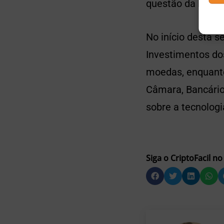
questão da block
No início desta 
Investimentos dos
moedas, enquanto
Câmara, Bancári
sobre a tecnologi
Siga o CriptoFacil no