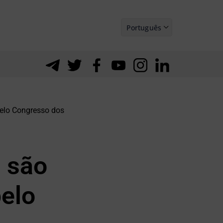
Português
Español
pelo Congresso dos
 são
pelo