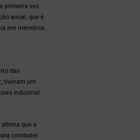
a primeira vez
ção anual, que é
seia em membros
nto das
r, tiveram um
nes Industrial
 afirma que a
para combater