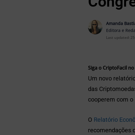
Congre
Amanda Basti
Editora e Red
Last updated:
25
Siga o CriptoFacil no
Um novo relatóri
das Criptomoedas”
cooperem com o u
O
Relatório Econ
recomendações do