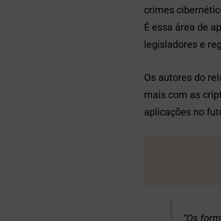
crimes cibernétic
É essa área de ap
legisladores e re
Os autores do rel
mais com as crip
aplicações no fut
“Os form