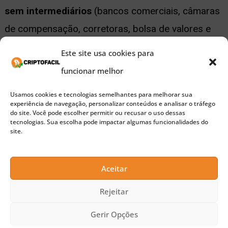
sem intermediários
(bancos comerciais, câmaras
de compensação, corretoras, bolsa de valores e
outras instituições financeiras). Isso reduz
Este site usa cookies para
significativamente o custo da operação.
funcionar melhor
Usamos cookies e tecnologias semelhantes para melhorar sua
Além disso, o processo de liquidação de
experiência de navegação, personalizar conteúdos e analisar o tráfego
do site. Você pode escolher permitir ou recusar o uso dessas
transações comerciais ainda pode levar dias,
tecnologias. Sua escolha pode impactar algumas funcionalidades do
site.
devido à necessidade de sincronização entre os
sistemas bancários do mundo todo. Com a
blockchain, as transações podem ser
Aceitar
processadas e liquidadas rapidamente, 24 horas
Rejeitar
por dia, 7 dias por semana
. Além disso, as
Gerir Opções
transferências ocorrerão diretamente, sem a