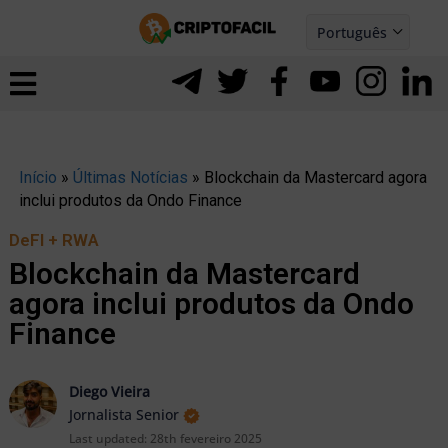
Ir
Português
para
Español
ernar
o
nu
conteúdo
Início
»
Últimas Notícias
»
Blockchain da Mastercard agora
inclui produtos da Ondo Finance
DeFI + RWA
Blockchain da Mastercard
agora inclui produtos da Ondo
Finance
Diego Vieira
Jornalista Senior
ernar
Last updated:
28th fevereiro 2025