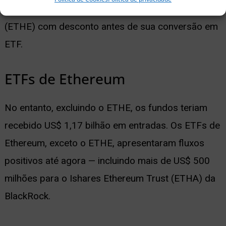
compraram ações no Grayscale Ethereum Trust
(ETHE) com desconto antes de sua conversão em
ETF.
ETFs de Ethereum
No entanto, excluindo o ETHE, os fundos teriam
recebido US$ 1,17 bilhão em entradas. Os ETFs de
Ethereum, exceto o ETHE, apresentaram fluxos
positivos até agora — incluindo mais de US$ 500
milhões para o Ishares Ethereum Trust (ETHA) da
BlackRock.