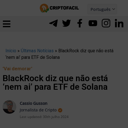
Ir
Português
para
Español
ernar
o
nu
conteúdo
Início
»
Últimas Notícias
»
BlackRock diz que não está
‘nem ai’ para ETF de Solana
'Vai demorar'
BlackRock diz que não está
‘nem ai’ para ETF de Solana
Cassio Gusson
Jornalista de Cripto
Last updated:
30th julho 2024
ernar