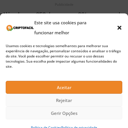
Publicidade
Além disso, a SEC descreveu o SOL como um valor
Este site usa cookies para
mobiliário, e não como uma commodity, em seus
funcionar melhor
processos contra as exchanges centralizadas dos
EUA, Coinbase e Kraken, no ano passado. Isso
Usamos cookies e tecnologias semelhantes para melhorar sua
experiência de navegação, personalizar conteúdos e analisar o tráfego
complica ainda mais a possibilidade de aprovação
do site. Você pode escolher permitir ou recusar o uso dessas
tecnologias. Sua escolha pode impactar algumas funcionalidades do
de um ETF de Solana.
site.
A entrevista com Samara Cohen ocorreu após uma
Aceitar
semana de estreia considerada sem brilho para os
Rejeitar
ETFs spot de Ethereum, com o setor perdendo
US$ 341 milhões. As saídas foram impulsionadas
Gerir Opções
pela realização de lucros de traders que
Política de Cookies
Política de privacidade