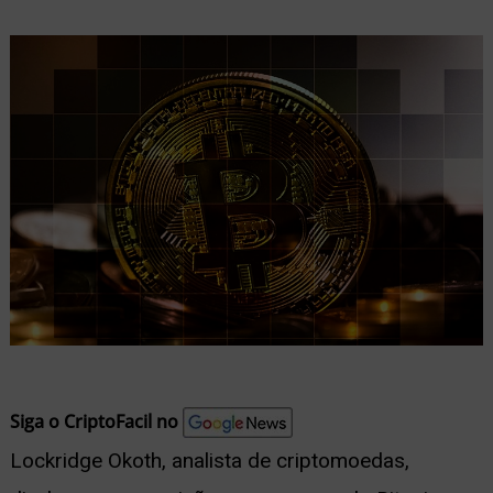
nu
ernar
nu
Siga o CriptoFacil no
Lockridge Okoth, analista de criptomoedas,