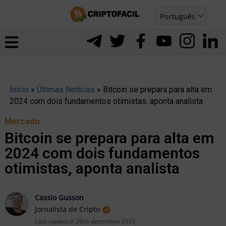
Ir
Português
para
Español
ernar
o
nu
conteúdo
Início
»
Últimas Notícias
»
Bitcoin se prepara para alta em
2024 com dois fundamentos otimistas, aponta analista
Mercado
Bitcoin se prepara para alta em
2024 com dois fundamentos
otimistas, aponta analista
Cassio Gusson
Jornalista de Cripto
ernar
Last updated:
26th dezembro 2023