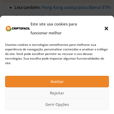
Leia também:
Hong Kong avança para liberar ETFs
de criptomoedas à vista
Este site usa cookies para
Previsão do Bitcoin para 2024
funcionar melhor
Usamos cookies e tecnologias semelhantes para melhorar sua
No meio desses catalisadores, a resistência do
experiência de navegação, personalizar conteúdos e analisar o tráfego
do site. Você pode escolher permitir ou recusar o uso dessas
Bitcoin às influências macroeconômicas se tornou
tecnologias. Sua escolha pode impactar algumas funcionalidades do
site.
evidente, exibindo uma reatividade reduzida a
dados como taxas de inflação dos EUA e políticas
Aceitar
monetárias do FOMC.
Rejeitar
Okoth destaca casos em que reações antecipadas
Gerir Opções
não se concretizaram, demonstrando a