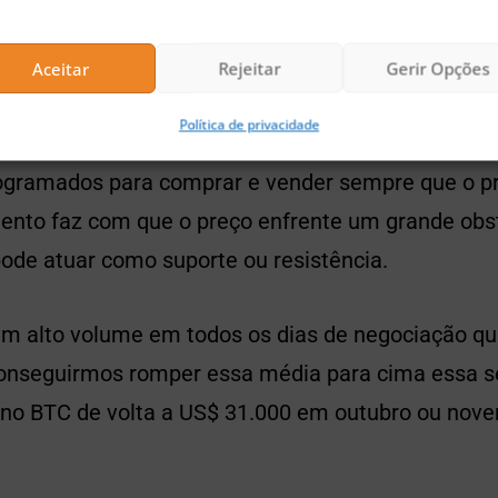
🚀 Buscando a próxima moeda 100x?
Aceitar
Rejeitar
Gerir Opções
Confira nossas sugestões de Pre-Sales para investir agora
Política de privacidade
sa média tem extrema importância devido ao gra
ogramados para comprar e vender sempre que o p
ento faz com que o preço enfrente um grande obs
ode atuar como suporte ou resistência.
um alto volume em todos os dias de negociação q
onseguirmos romper essa média para cima essa s
 no BTC de volta a US$ 31.000 em outubro ou nove