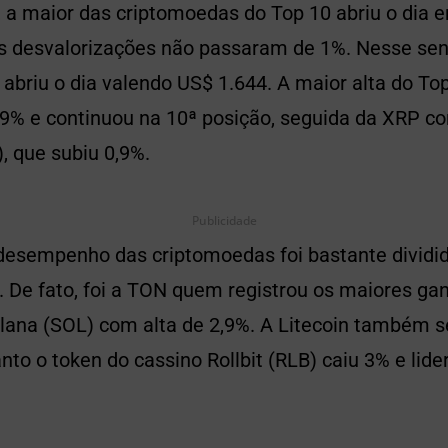
, a maior das criptomoedas do Top 10 abriu o dia 
desvalorizações não passaram de 1%. Nesse sent
 abriu o dia valendo US$ 1.644. A maior alta do To
,9% e continuou na 10ª posição, seguida da XRP co
, que subiu 0,9%.
Publicidade
 desempenho das criptomoedas foi bastante dividi
. De fato, foi a TON quem registrou os maiores ga
lana (SOL) com alta de 2,9%. A Litecoin também s
nto o token do cassino Rollbit (RLB) caiu 3% e lid