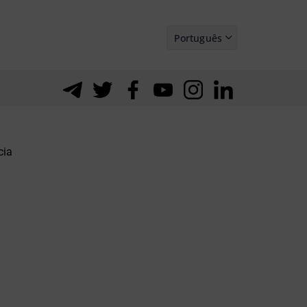
Português
Español
cia
$