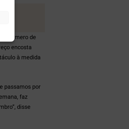
nde número de
reço encosta
táculo à medida
ue passamos por
emana, faz
mbro”, disse