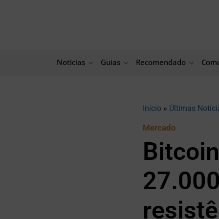
Ir
para
o
conteúdo
Notícias
Guias
Recomendado
Comu
Início
»
Últimas Notíci
Mercado
Bitcoi
27.000,
resist