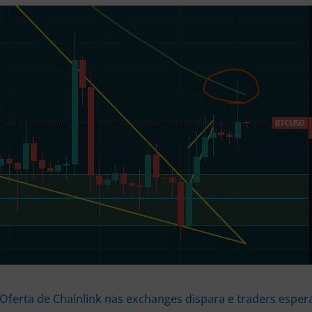
Oferta de Chainlink nas exchanges dispara e traders espe