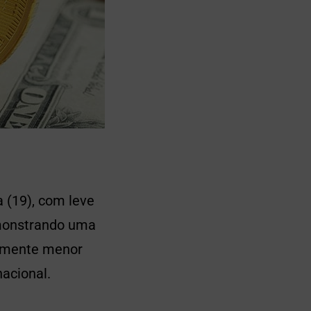
 (19), com leve
emonstrando uma
evemente menor
nacional.