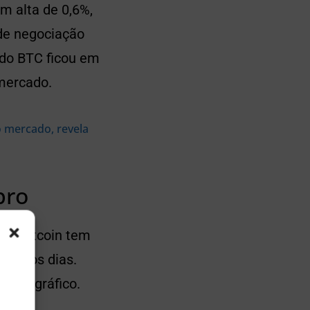
m alta de 0,6%,
 de negociação
 do BTC ficou em
 mercado.
 mercado, revela
bro
, o Bitcoin tem
róximos dias.
, no gráfico.