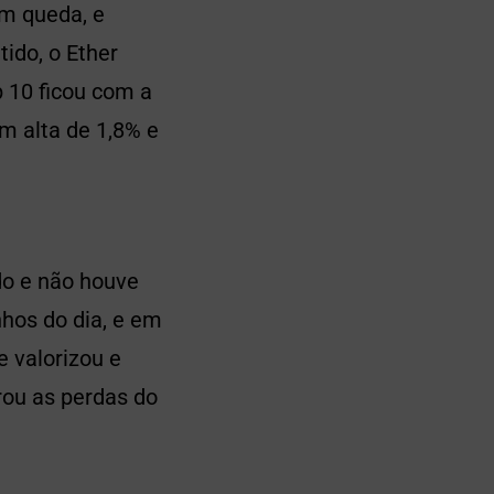
em queda, e
ido, o Ether
p 10 ficou com a
m alta de 1,8% e
do e não houve
nhos do dia, e em
e valorizou e
erou as perdas do