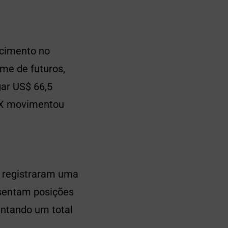
scimento no
me de futuros,
gar US$ 66,5
OKX movimentou
s registraram uma
esentam posições
entando um total