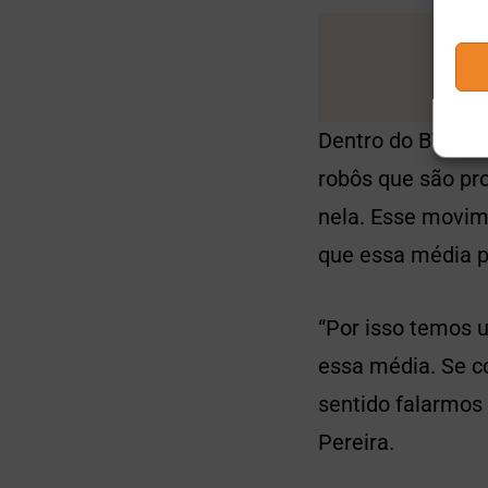
Dentro do BTC es
robôs que são pr
nela. Esse movim
que essa média p
“Por isso temos 
essa média. Se c
sentido falarmos
Pereira.