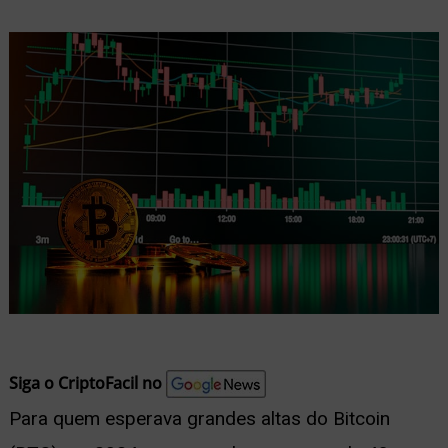
nu
ernar
nu
Siga o CriptoFacil no
Para quem esperava grandes altas do Bitcoin