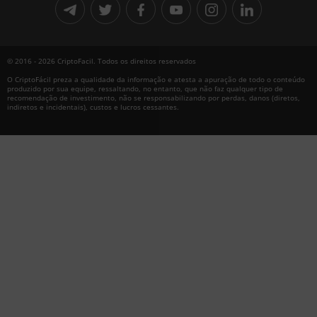
© 2016 - 2026 CriptoFacil. Todos os direitos reservados
O CriptoFácil preza a qualidade da informação e atesta a apuração de todo o conteúdo
produzido por sua equipe, ressaltando, no entanto, que não faz qualquer tipo de
recomendação de investimento, não se responsabilizando por perdas, danos (diretos,
indiretos e incidentais), custos e lucros cessantes.