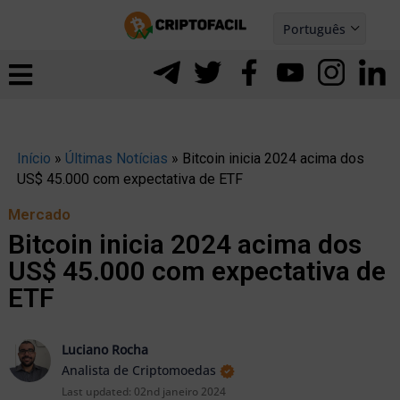
Ir
Português
para
Español
ernar
o
nu
conteúdo
Início
»
Últimas Notícias
»
Bitcoin inicia 2024 acima dos
US$ 45.000 com expectativa de ETF
Mercado
Bitcoin inicia 2024 acima dos
US$ 45.000 com expectativa de
ETF
Luciano Rocha
Analista de Criptomoedas
ernar
Last updated:
02nd janeiro 2024