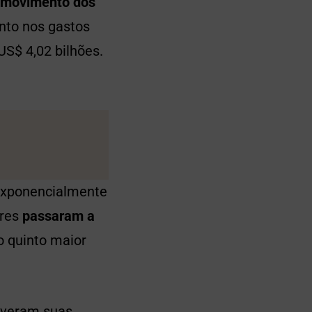
 movimento dos
nto nos gastos
S$ 4,02 bilhões.
exponencialmente
ores
passaram a
o quinto maior
tiveram suas