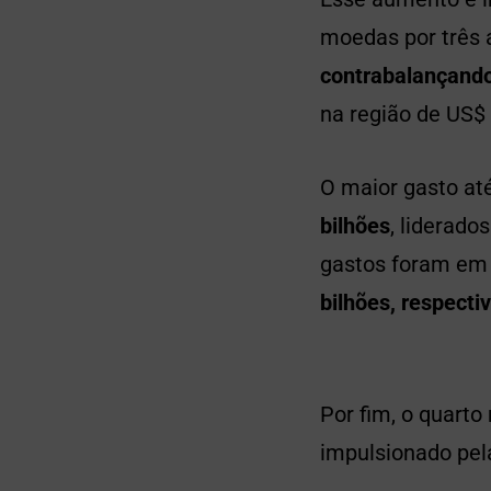
moedas por três 
contrabalançando
na região de US$ 
O maior gasto at
bilhões
, liderado
gastos foram em 
bilhões, respect
Por fim, o quart
impulsionado pela