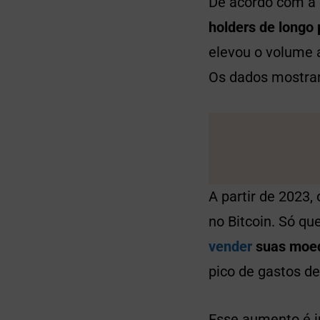
De acordo com a 
holders de longo 
elevou o volume 
Os dados mostram 
A partir de 2023
no Bitcoin. Só q
vender
suas moed
pico de gastos de
Esse aumento é i