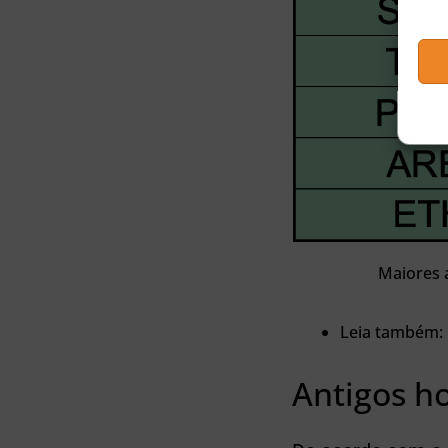
Maiores a
Leia também:
Antigos h