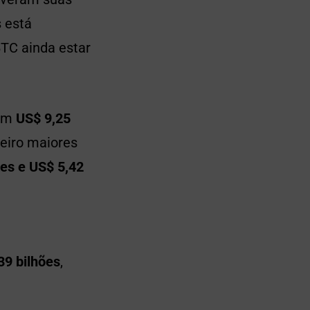
 está
 BTC ainda estar
com
US$ 9,25
ceiro maiores
ões e US$ 5,42
39 bilhões
,