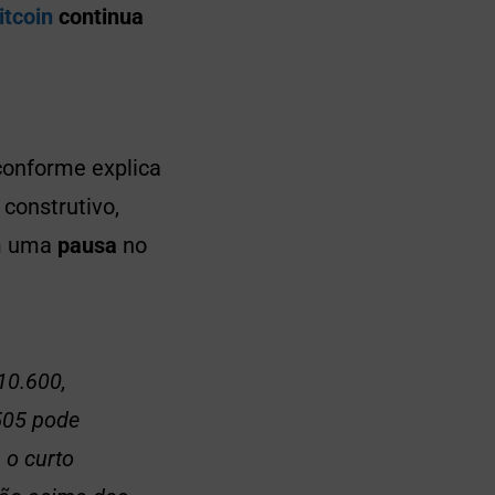
itcoin
continua
 conforme explica
construtivo,
em uma
pausa
no
10.600,
505 pode
 o curto