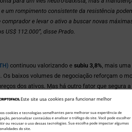
onta para um viés neutro-baixista, mas a manuten
 e um rompimento consistente da resistência pode
e comprador e levar o ativo a buscar novas máximas
s US$ 112.000”, disse Prado.
TH)
continuou valorizando e
subiu 3,8%
, mais uma 
. Os baixos volumes de negociação reforçam o m
reços dos ativos. Mas há outro fator que segura a
parte de antigos investidores.
Este site usa cookies para funcionar melhor
s cookies e tecnologias semelhantes para melhorar sua experiência de
ação, personalizar conteúdos e analisar o tráfego do site. Você pode escolher
tir ou recusar o uso dessas tecnologias. Sua escolha pode impactar algumas
onalidades do site.