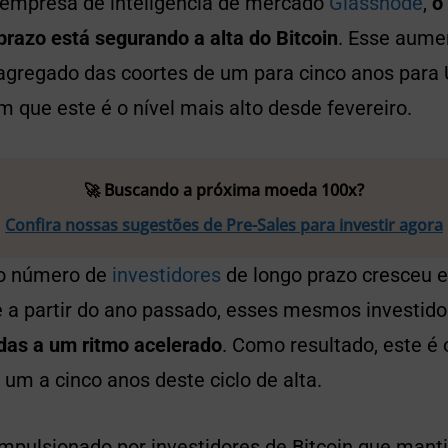
empresa de inteligência de mercado
Glassnode
,
o
prazo está segurando a alta do Bitcoin
. Esse aume
agregado das coortes de um para cinco anos para U
que este é o nível mais alto desde fevereiro.
🚀 Buscando a próxima moeda 100x?
Confira nossas sugestões de Pre-Sales para investir agora
, o número de
investidores
de longo prazo cresceu 
ue a partir do ano passado, esses mesmos investid
as a um ritmo acelerado
. Como resultado, este é 
 um a cinco anos deste ciclo de alta.
mpulsionado por investidores de Bitcoin que man