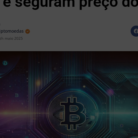
 e seguram preço d
a
riptomoedas
th maio 2025