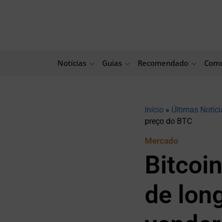
Ir
para
o
conteúdo
Notícias
Guias
Recomendado
Comu
Início
»
Últimas Notíci
preço do BTC
Mercado
Bitcoi
de lon