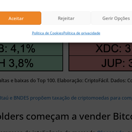
Aceitar
Rejeitar
Gerir Opções
Política de Cookies
Política de privacidade
ltas e baixas do Top 100. Elaboração: CriptoFácil. Dados: 
Itaú e BNDES propõem taxação de criptomoedas para com
olders começam a vender Bitc