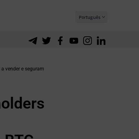
Português
Español
 a vender e seguram
holders