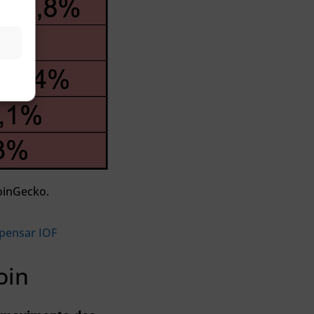
CoinGecko.
pensar IOF
oin