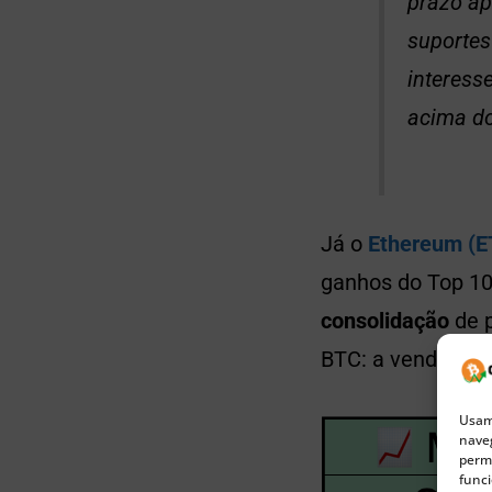
prazo ap
suportes
interess
acima do
Já o
Ethereum (E
ganhos do Top 10
consolidação
de p
BTC: a venda por 
Usamo
naveg
permi
funci