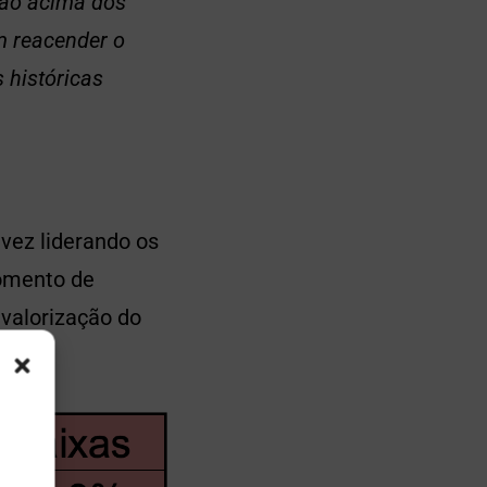
ção acima dos
m reacender o
 históricas
vez liderando os
omento de
 valorização do