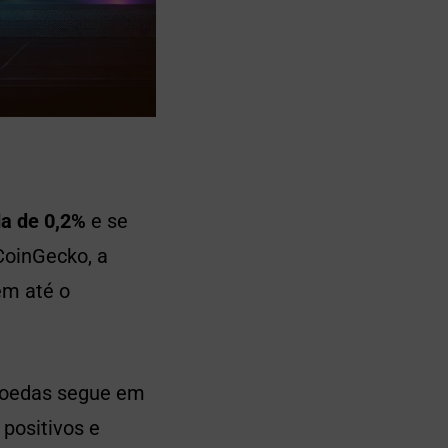
da de 0,2%
e se
CoinGecko, a
ém até o
moedas segue em
positivos e