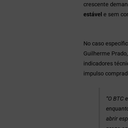
crescente demand
estável
e sem con
No caso específi
Guilherme Prado,
indicadores técn
impulso comprad
“O BTC e
enquanto
abrir es