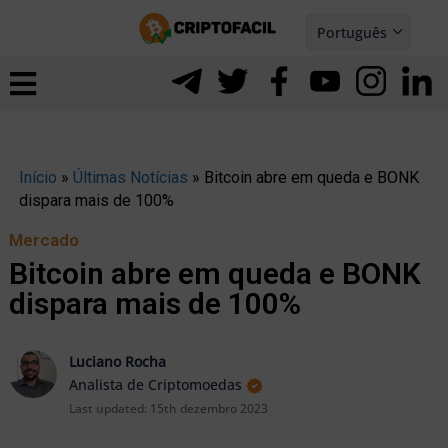
Ir
Português
para
Español
ernar
o
nu
conteúdo
Início
»
Últimas Notícias
»
Bitcoin abre em queda e BONK
dispara mais de 100%
Mercado
Bitcoin abre em queda e BONK
dispara mais de 100%
Luciano Rocha
Analista de Criptomoedas
Last updated:
15th dezembro 2023
ernar