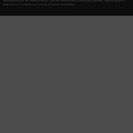
recomendação de investimento, não se responsabilizando por perdas, danos (diretos,
indiretos e incidentais), custos e lucros cessantes.