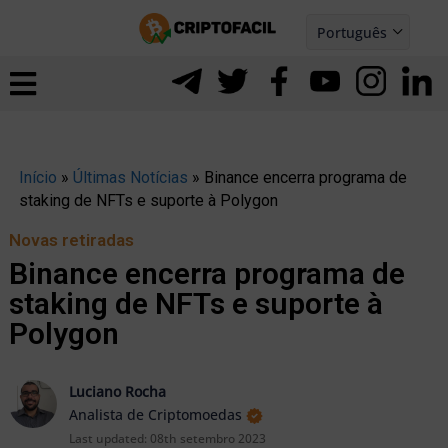
Ir
Português
para
Español
ernar
o
nu
conteúdo
Início
»
Últimas Notícias
»
Binance encerra programa de
staking de NFTs e suporte à Polygon
Novas retiradas
Binance encerra programa de
staking de NFTs e suporte à
Polygon
Luciano Rocha
Analista de Criptomoedas
ernar
Last updated:
08th setembro 2023