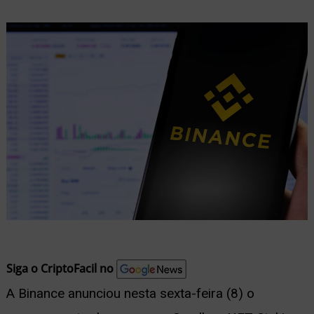
nu
ernar
nu
Siga o CriptoFacil no
A Binance anunciou nesta sexta-feira (8) o