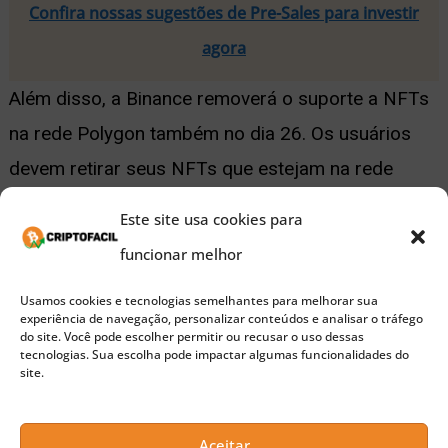
Confira nossas sugestões de Pre-Sales para investir
agora
Além disso, a Binance removerá o suporte a NFTs
na rede Polygon também no dia 26. Os usuários
devem retirar seus NFTs que estejam na rede
Polygon do marketplace da Binance até 31 de
Este site usa cookies para
dezembro. A partir do dia 1 de janeiro de 2024, o
funcionar melhor
serviço de negociação na Polygon acabará
Usamos cookies e tecnologias semelhantes para melhorar sua
permanentemente.
experiência de navegação, personalizar conteúdos e analisar o tráfego
do site. Você pode escolher permitir ou recusar o uso dessas
tecnologias. Sua escolha pode impactar algumas funcionalidades do
Leia também:
CEO de exchange é condenado a
site.
11.000 anos de prisão por fraude
Aceitar