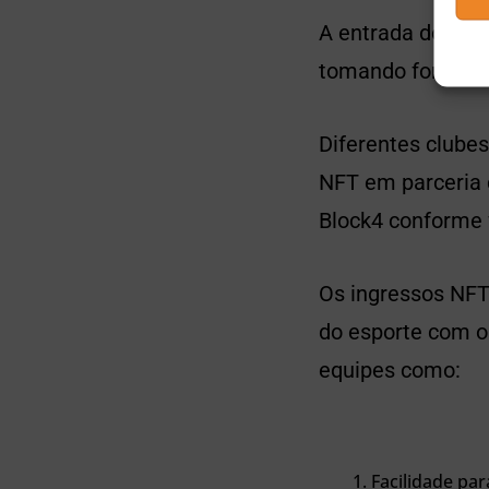
A entrada dos NF
tomando forma n
Diferentes clube
NFT em parceria
Block4 conforme 
Os ingressos NFT
do esporte com o
equipes como:
Facilidade pa