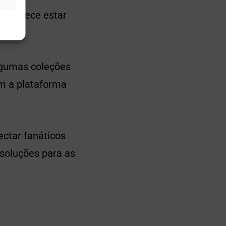
, parece estar
lgumas coleções
m a plataforma
ctar fanáticos
soluções para as