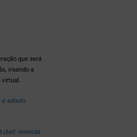
eração que será
ãs, visando a
irtual.
e é adiado
d chef; entenda