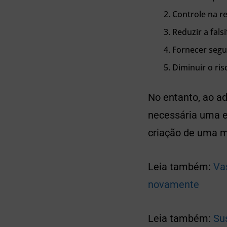
Controle na r
Reduzir a fals
Fornecer segu
Diminuir o ri
No entanto, ao a
necessária uma ed
criação de uma m
Leia também:
Vas
novamente
Leia também:
Su