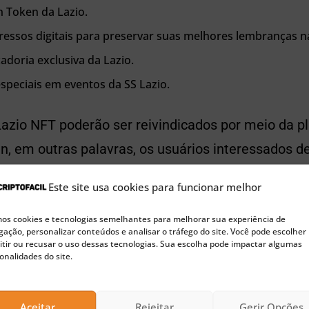
n Token da Lazio.
gressos digitais para preservar suas melhores lembranças n
adoria exclusiva da Lazio.
speciais em eventos da SS Lazio.
Lazio NFT poderão ser reivindicados por meio da p
n, em outras palavras, os usuários interessados d
na exchange para realizar a compra do novo produt
Este site usa cookies para funcionar melhor
s cookies e tecnologias semelhantes para melhorar sua experiência de
🚀 Buscando a próxima moeda 100x?
ação, personalizar conteúdos e analisar o tráfego do site. Você pode escolher
tir ou recusar o uso dessas tecnologias. Sua escolha pode impactar algumas
Confira nossas sugestões de Pre-Sales para investir agora
onalidades do site.
 sua chegada no futebol
Aceitar
Rejeitar
Gerir Opções