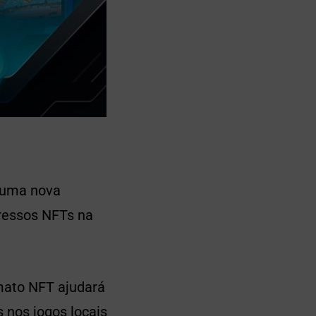
) uma nova
gressos NFTs na
rmato NFT ajudará
s nos jogos locais