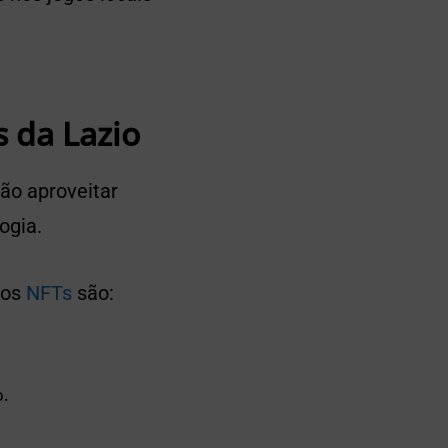
s da Lazio
ão aproveitar
ogia.
sos
NFTs
são:
o.