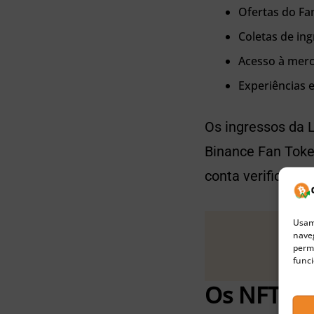
Ofertas do Fa
Coletas de in
Acesso à merc
Experiências e
Os ingressos da 
Binance Fan Toke
conta verificada 
Usamo
naveg
permi
funci
Os NFTs e