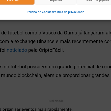
Ts num dos esportes com mais fanáticos no mundo
Política de Cookies
Política de privacidade
os últimos meses.
s de futebol como o Vasco da Gama já lançaram a
 com a exchange Binance e mais recentemente co
foi
noticiado
pela CriptoFácil.
s no futebol possuem um grande potencial de cone
 mundo blockchain, além de proporcionar grandes 
Publicidade
ra organizar eventos mais rapidamente.