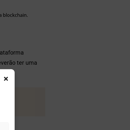
a blockchain.
lataforma
everão ter uma
o.