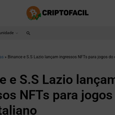
Pesquisar
nidade
as
»
Binance e S.S Lazio lançam ingressos NFTs para jogos do c
e e S.S Lazio lança
sos NFTs para jogos
taliano