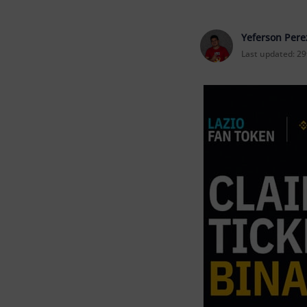
Yeferson Pere
Last updated:
29