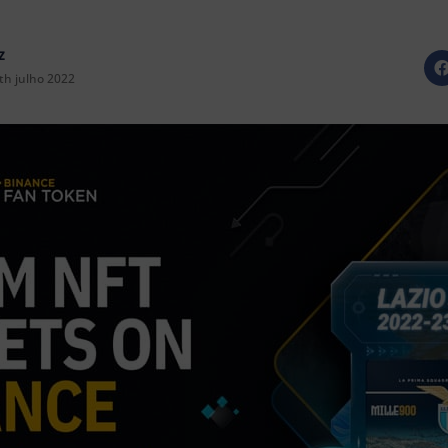
z
th julho 2022