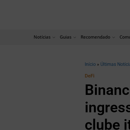
Ir
para
o
conteúdo
Notícias
Guias
Recomendado
Comu
Início
»
Últimas Notíci
DeFi
Binanc
ingres
clube i