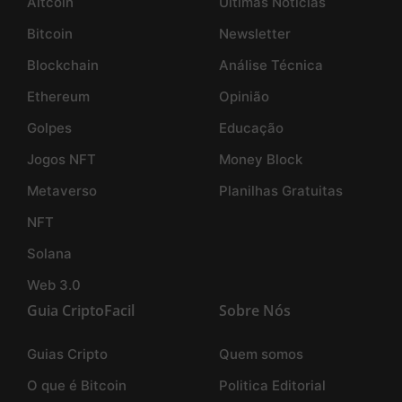
Altcoin
Últimas Notícias
Bitcoin
Newsletter
Blockchain
Análise Técnica
Ethereum
Opinião
Golpes
Educação
Jogos NFT
Money Block
Metaverso
Planilhas Gratuitas
NFT
Solana
Web 3.0
Guia CriptoFacil
Sobre Nós
Guias Cripto
Quem somos
O que é Bitcoin
Politica Editorial