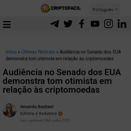
Ir
Português
para
Español
ernar
o
nu
conteúdo
Início
»
Últimas Notícias
»
Audiência no Senado dos EUA
demonstra tom otimista em relação às criptomoedas
Audiência no Senado dos EUA
demonstra tom otimista em
relação às criptomoedas
Amanda Bastiani
Editora e Redatora
Last updated:
24th julho 2023
ernar