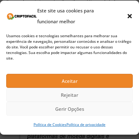
não pode exigir proteção cibernética, plataforma
Este site usa cookies para
seguras e outras coisas que os consumidores
funcionar melhor
podem contar nos títulos tradicionais.
Usamos cookies e tecnologias semelhantes para melhorar sua
experiência de navegação, personalizar conteúdos e analisar o tráfego
Clayton solicitou a coordenação de um plano
do site. Você pode escolher permitir ou recusar o uso dessas
tecnologias. Sua escolha pode impactar algumas funcionalidades do
integrado entre os estados, reguladores federais,
site.
além da SEC e da CFTC, para respaldar o
consumidor em relação às corretoras de
Aceitar
criptomoedas não regulamentadas.
Rejeitar
Gerir Opções
“Eu acredito que os investidores
tradicionais analisam essas
Política de Cookies
Política de privacidade
plataformas de moeda digitais e