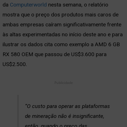
da
Computerworld
nesta semana, o relatório
ernar
mostra que o preço dos produtos mais caros de
nu
ambas empresas caíram significativamente frente
às altas experimentadas no início deste ano e para
ilustrar os dados cita como exemplo a AMD 6 GB
RX 580 OEM que passou de US$3.600 para
US$2.500.
Publicidade
“O custo para operar as plataformas
de mineração não é insignificante,
então, quando o preço das