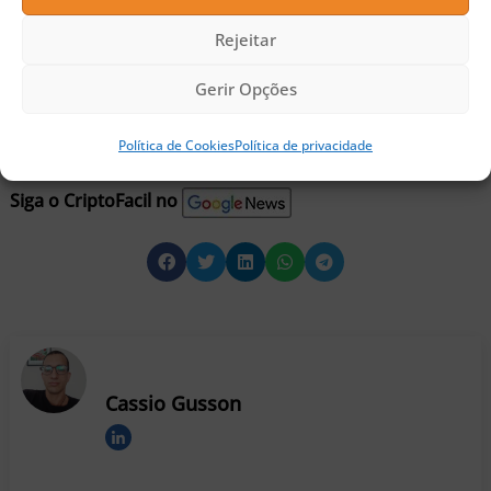
seus lucros provém do faturamento com
Rejeitar
equipamentos de mineração de criptomoedas,
Gerir Opções
cerca de US$289 milhões, quase 50% a mais do
que era esperado pela empresa.
Política de Cookies
Política de privacidade
Siga o CriptoFacil no
Cassio Gusson