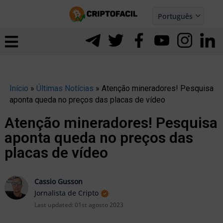
Ir
Português
para
Español
ernar
o
nu
conteúdo
Início
»
Últimas Notícias
»
Atenção mineradores! Pesquisa
aponta queda no preços das placas de vídeo
Atenção mineradores! Pesquisa
aponta queda no preços das
placas de vídeo
Cassio Gusson
Jornalista de Cripto
Last updated:
01st agosto 2023
ernar