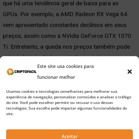
que há uma tendência geral de baixa para as
GPUs. Por exemplo, a AMD Radeon RX Vega 64
vem apresentado constantes declínios em seus
preços, assim como a NVidia GeForce GTX 1070
Ti. Entretanto, a queda nos preços também pode
estar relacionada à expectativa quanto ao
Este site usa cookies para
lançamento de hardwares mais potentes.
funcionar melhor
Recentemente
, a Nvidia divulgou os resultados do
Usamos cookies e tecnologias semelhantes para melhorar sua
experiência de navegação, personalizar conteúdos e analisar o tráfego
primeiro trimestre e registrou uma receita de
do site. Você pode escolher permitir ou recusar o uso dessas
tecnologias. Sua escolha pode impactar algumas funcionalidades do
US$3,21 bilhões, mais do que as estimativas de
site.
US$2,89 bilhões, De acordo com o relatório
publicado pela empresa, cerca de 9% do total de
Aceitar