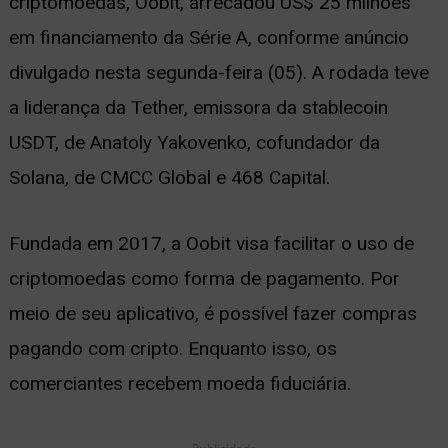
criptomoedas, Oobit, arrecadou US$ 25 milhões
ernar
em financiamento da Série A, conforme anúncio
nu
divulgado nesta segunda-feira (05). A rodada teve
a liderança da Tether, emissora da stablecoin
USDT, de Anatoly Yakovenko, cofundador da
Solana, de CMCC Global e 468 Capital.
Fundada em 2017, a Oobit visa facilitar o uso de
criptomoedas como forma de pagamento. Por
meio de seu aplicativo, é possível fazer compras
pagando com cripto. Enquanto isso, os
comerciantes recebem moeda fiduciária.