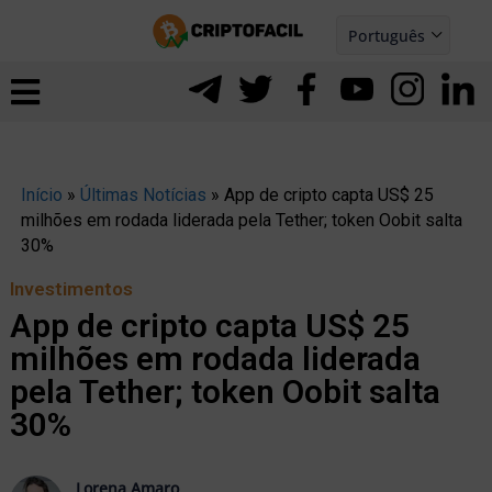
Ir
Português
para
Español
ernar
o
nu
conteúdo
Início
»
Últimas Notícias
»
App de cripto capta US$ 25
milhões em rodada liderada pela Tether; token Oobit salta
30%
Investimentos
App de cripto capta US$ 25
milhões em rodada liderada
pela Tether; token Oobit salta
30%
ernar
Lorena Amaro