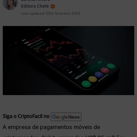
nu
Editora Chefe
Last updated:
05th fevereiro 2024
ernar
nu
Siga o CriptoFacil no
A empresa de pagamentos móveis de