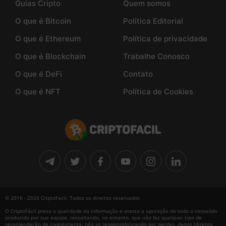
Guias Cripto
Quem somos
O que é Bitcoin
Politica Editorial
O que é Ethereum
Política de privacidade
O que é Blockchain
Trabalhe Conosco
O que é DeFi
Contato
O que é NFT
Política de Cookies
© 2016 - 2026 CriptoFacil. Todos os direitos reservados
O CriptoFácil preza a qualidade da informação e atesta a apuração de todo o conteúdo
produzido por sua equipe, ressaltando, no entanto, que não faz qualquer tipo de
recomendação de investimento, não se responsabilizando por perdas, danos (diretos,