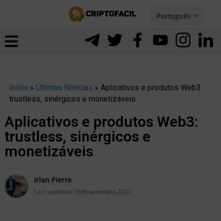
Ir
Português
para
Español
ernar
o
nu
conteúdo
Início
»
Últimas Notícias
»
Aplicativos e produtos Web3:
trustless, sinérgicos e monetizáveis
Aplicativos e produtos Web3:
trustless, sinérgicos e
monetizáveis
Irlan Pierre
Last updated:
06th setembro 2023
ernar