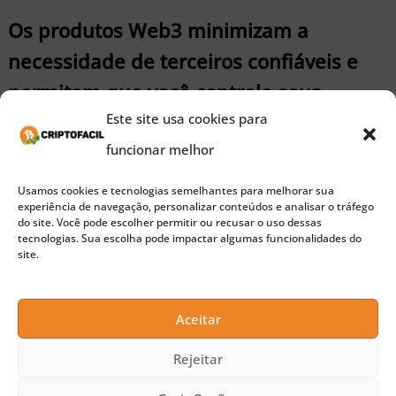
Os produtos Web3 minimizam a
necessidade de terceiros confiáveis e
permitem que você controle seus
dados.
Este site usa cookies para
funcionar melhor
Todos os dados criados pelo usuário são
Usamos cookies e tecnologias semelhantes para melhorar sua
controlados pelo usuário; ela explicitamente
experiência de navegação, personalizar conteúdos e analisar o tráfego
do site. Você pode escolher permitir ou recusar o uso dessas
permite acesso aos dados dela incluindo todos os
tecnologias. Sua escolha pode impactar algumas funcionalidades do
site.
dados que ela produz. As chaves privadas são
armazenadas no lado do usuário, não há
Aceitar
necessidade de autenticação centralizada do
usuário. O armazenamento de dados é tão
Rejeitar
descentralizado quanto possível; somente dados