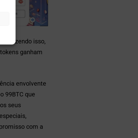
s. Fazendo isso,
e tokens ganham
iência envolvente
ivo 99BTC que
aos seus
especiais,
mpromisso com a