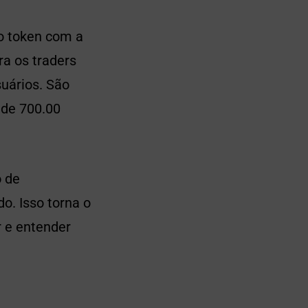
o token com a
a os traders
suários. São
 de 700.00
o de
o. Isso torna o
r e entender