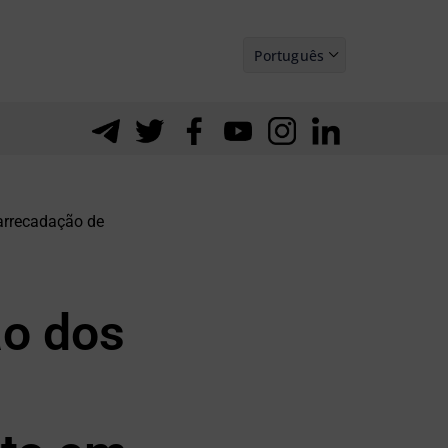
Português
Español
arrecadação de
ão dos