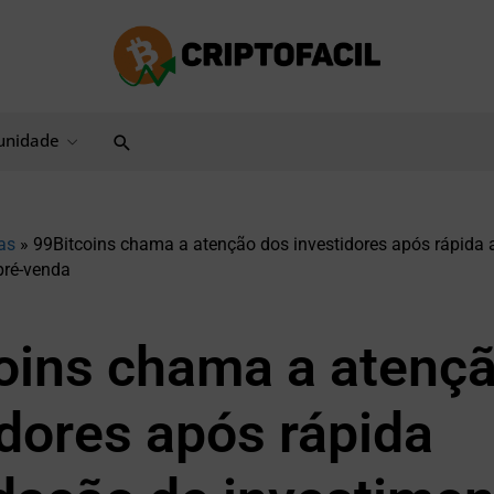
Pesquisar
nidade
as
»
99Bitcoins chama a atenção dos investidores após rápida 
pré-venda
oins chama a atenç
idores após rápida