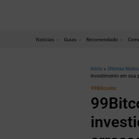
Ir
para
o
conteúdo
Notícias
Guias
Recomendado
Comu
Início
»
Últimas Notíci
investimento em sua 
99Bitcoins
99Bitc
invest