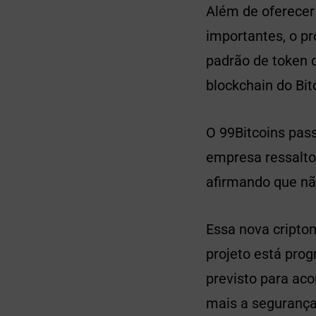
Além de oferece
importantes, o p
padrão de token q
blockchain do Bit
O 99Bitcoins pass
empresa ressaltou
afirmando que nã
Essa nova cripto
projeto está pro
previsto para ac
mais a segurança 