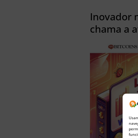
Inovador 
chama a at
Usamo
naveg
permi
funci