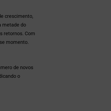
e crescimento,
a metade do
s retornos. Com
esse momento.
úmero de novos
dicando o