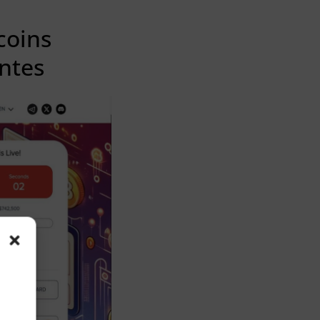
coins
antes