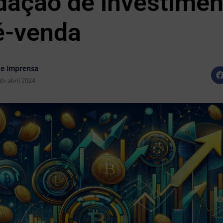
dação de investime
é-venda
e Imprensa
th abril 2024