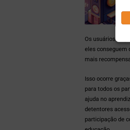
Os usuários da p
eles conseguem d
mais recompensa
Isso ocorre graç
para todos os pa
ajuda no aprendi
detentores acess
participação de 
educação.