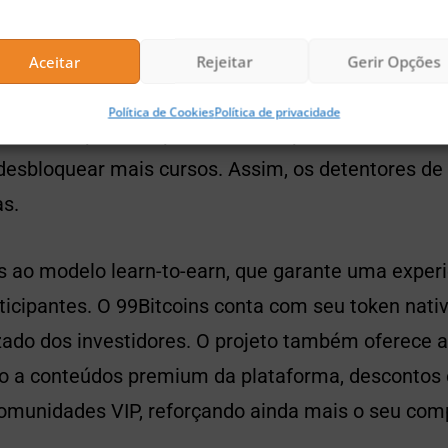
Aceitar
Rejeitar
Gerir Opções
Política de Cookies
Política de privacidade
lataforma podem aprender e completar os exercício
esbloquear mais cursos. Assim, os detentores d
s.
as ao modelo learn-to-earn, que garante uma exper
rticipantes. O 99Bitcoins conta com seu token nat
zado dos investidores. O projeto também oferece 
o a conteúdos premium da plataforma, descontos 
comunidades VIP, reforçando ainda mais o seu co