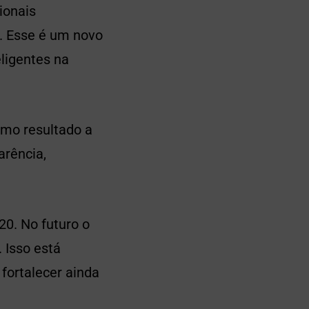
ionais
. Esse é um novo
eligentes na
omo resultado a
arência,
0. No futuro o
 Isso está
fortalecer ainda