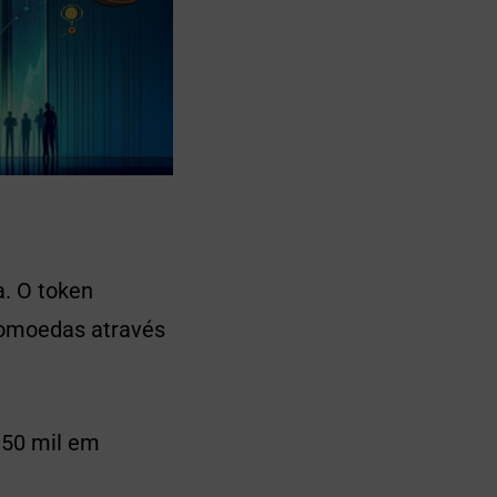
a. O token
tomoedas através
150 mil em