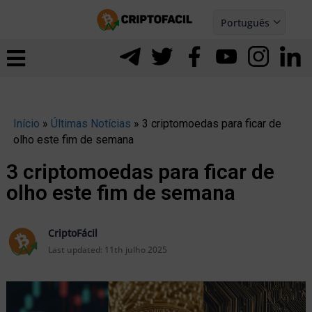
Ir
Português
para
Español
ernar
o
nu
conteúdo
Início
»
Últimas Notícias
»
3 criptomoedas para ficar de
olho este fim de semana
3 criptomoedas para ficar de
olho este fim de semana
CriptoFácil
Last updated:
11th julho 2025
ernar