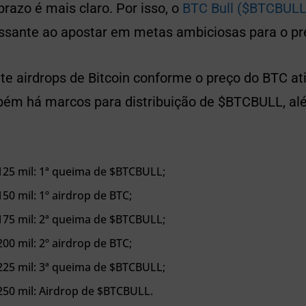
prazo é mais claro. Por isso, o
BTC Bull ($BTCBULL
ressante ao apostar em metas ambiciosas para o pr
te airdrops de Bitcoin conforme o preço do BTC a
bém há marcos para distribuição de $BTCBULL, a
 125 mil: 1ª queima de $BTCBULL;
150 mil: 1º airdrop de BTC;
 175 mil: 2ª queima de $BTCBULL;
200 mil: 2º airdrop de BTC;
 225 mil: 3ª queima de $BTCBULL;
 250 mil: Airdrop de $BTCBULL.