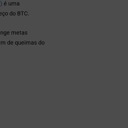
)
é uma
eço do BTC.
tinge metas
lém de queimas do