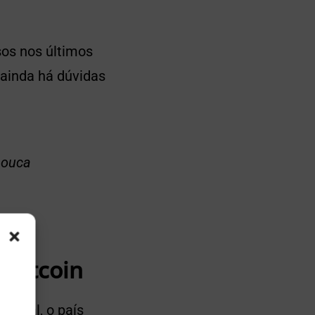
os nos últimos
 ainda há dúvidas
pouca
 Bitcoin
Afinal, o país