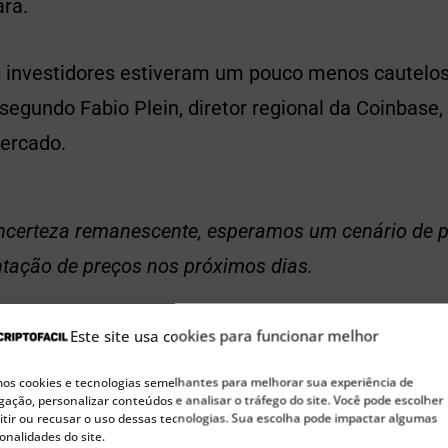
ra.
s investidores estiveram um pouco menos cautelos
 segundo Fabio Plein, diretor regional da Coinbase,
ercado.
ncerteza remanescente, esperamos um cenário de 
ação de preços nos próximos dias.
Este site usa cookies para funcionar melhor
mula mais de US$ 1 bilhão em
s cookies e tecnologias semelhantes para melhorar sua experiência de
ação, personalizar conteúdos e analisar o tráfego do site. Você pode escolher
tir ou recusar o uso dessas tecnologias. Sua escolha pode impactar algumas
onalidades do site.
ambém surgiu uma notícia surpreendente do Butão. 