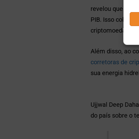
revelou que deté
PIB. Isso coloca 
criptomoeda.
Além disso, ao co
corretoras de cr
sua energia hidre
Ujjwal Deep Dahal
do país sobre o t