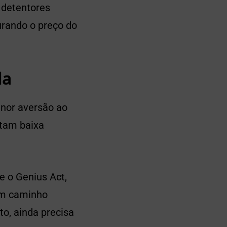
 detentores
urando o preço do
la
enor aversão ao
etam baixa
 o Genius Act,
 um caminho
to, ainda precisa