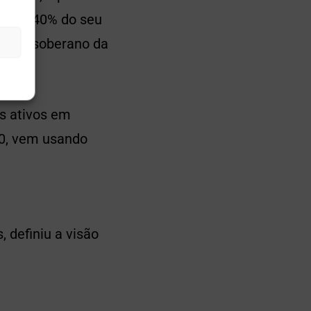
ca de 40% do seu
tentor soberano da
us ativos em
20, vem usando
 definiu a visão