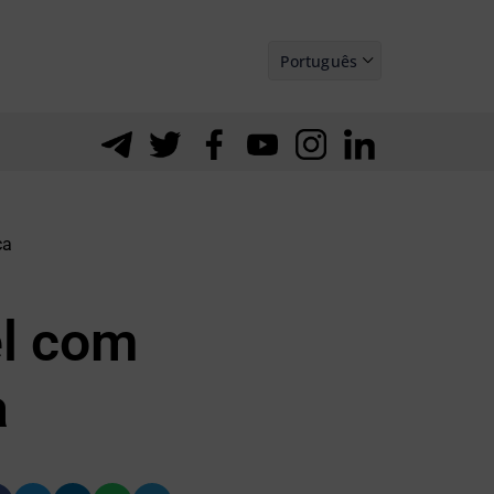
Português
Español
ca
el com
a