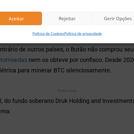
m US$ 1,3 bilhão em BTC, o que corresponde a cer
o pequeno reino asiático como o terceiro maior de
Aceitar
Rejeitar
Gerir Opções
Política de Cookies
Política de privacidade
ntrário de outros países, o Butão não comprou se
iptomoedas
nem os obteve por confisco. Desde 20
létrica para minerar BTC silenciosamente.
Publicidade
, do fundo soberano Druk Holding and Investments,
ema: