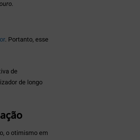
ouro.
or
. Portanto, esse
tiva de
izador de longo
dação
azo, o otimismo em