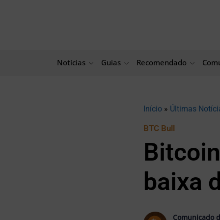
Ir
para
o
conteúdo
Notícias
Guias
Recomendado
Comu
Início
»
Últimas Notíci
BTC Bull
Bitcoi
baixa 
Comunicado d