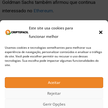
Goldman Sachs também afirmou que continua
interessado no
Ethereum
.
Publicidade
Este site usa cookies para
A segunda maior criptomoeda sobreviveu e agora
funcionar melhor
está senda negociado na faixa de US$ 2.000, com
Usamos cookies e tecnologias semelhantes para melhorar sua
um valor de mercado de quase US$ 270 bilhões.
experiência de navegação, personalizar conteúdos e analisar o tráfego
do site. Você pode escolher permitir ou recusar o uso dessas
tecnologias. Sua escolha pode impactar algumas funcionalidades do
site.
Ele ponderou, no entanto, que investir neste
mercado é arriscado e os investidores devem
Aceitar
estar preparadores para perder.
Rejeitar
“Porque é arriscado. Risco é uma palavra real, não
Gerir Opções