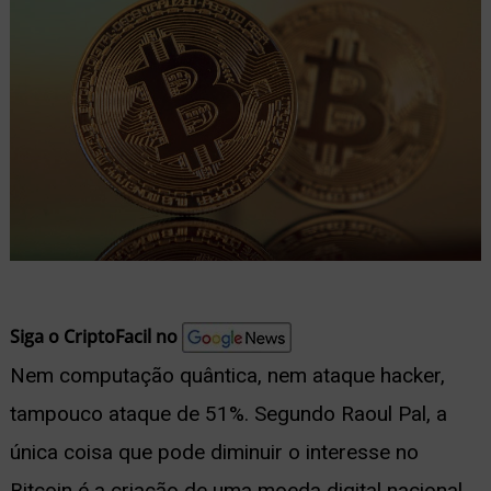
nu
ernar
nu
Siga o CriptoFacil no
Nem computação quântica, nem ataque hacker,
tampouco ataque de 51%. Segundo Raoul Pal, a
única coisa que pode diminuir o interesse no
Bitcoin é a criação de uma moeda digital nacional