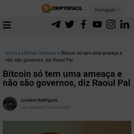
Ir
Português
para
Español
ernar
o
nu
conteúdo
Início
»
Últimas Notícias
»
Bitcoin só tem uma ameaça e
não são governos, diz Raoul Pal
Bitcoin só tem uma ameaça e
não são governos, diz Raoul Pal
Luciano Rodrigues
Last updated:
17th abril 2021
ernar